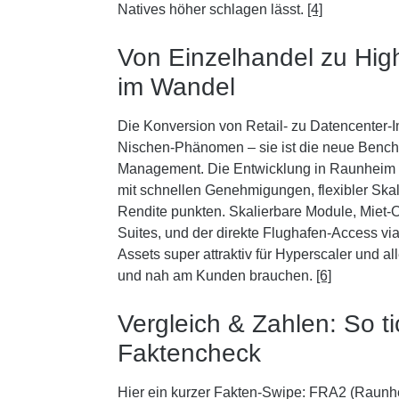
Natives höher schlagen lässt.
[4]
Von Einzelhandel zu Hig
im Wandel
Die Konversion von Retail- zu Datencenter-Im
Nischen-Phänomen – sie ist die neue Benchm
Management. Die Entwicklung in Raunheim z
mit schnellen Genehmigungen, flexibler Skal
Rendite punkten. Skalierbare Module, Miet-
Suites, und der direkte Flughafen-Access v
Assets super attraktiv für Hyperscaler und a
und nah am Kunden brauchen.
[6]
Vergleich & Zahlen: So ti
Faktencheck
Hier ein kurzer Fakten-Swipe: FRA2 (Raunhe