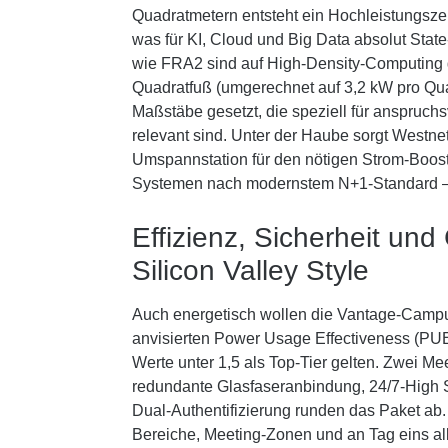
Quadratmetern entsteht ein Hochleistungsze
was für KI, Cloud und Big Data absolut State
wie FRA2 sind auf High-Density-Computing g
Quadratfuß (umgerechnet auf 3,2 kW pro Qu
Maßstäbe gesetzt, die speziell für anspruch
relevant sind. Unter der Haube sorgt Westne
Umspannstation für den nötigen Strom-Boost
Systemen nach modernstem N+1-Standard –
Effizienz, Sicherheit und
Silicon Valley Style
Auch energetisch wollen die Vantage-Campu
anvisierten Power Usage Effectiveness (PUE
Werte unter 1,5 als Top-Tier gelten. Zwei M
redundante Glasfaseranbindung, 24/7-High S
Dual-Authentifizierung runden das Paket ab.
Bereiche, Meeting-Zonen und an Tag eins all