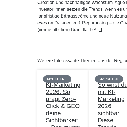
Creation und nachhaltiges Wachstum. Agile 
Investor:innen setzen die Trends, wenn es u
langfristige Ertragsströme und neue Nutzun
eyes on Datacenter & Repurposing – die Cha
(vermeintlichen) Brachfläche!
[1]
Weitere Interessante Themen aus der Regio
MARKETING
MARKETING
KI-Marketing
So wirst d
2026: So
mit KI-
prägt Zero-
Marketing
Click & GEO
2026
deine
sichtbar:
Sichtbarkeit
Diese