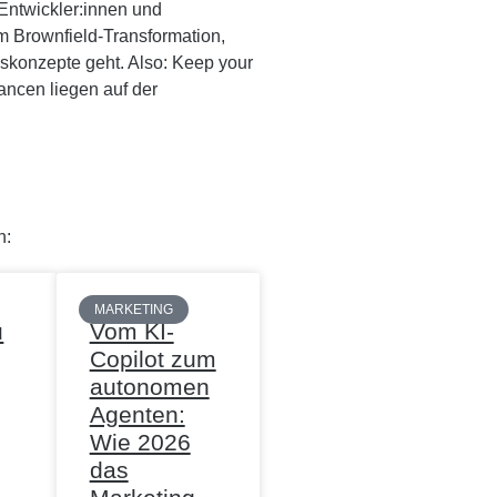
Entwickler:innen und
m Brownfield-Transformation,
gskonzepte geht. Also: Keep your
ncen liegen auf der
n:
MARKETING
u
Vom KI-
Copilot zum
autonomen
Agenten:
Wie 2026
das