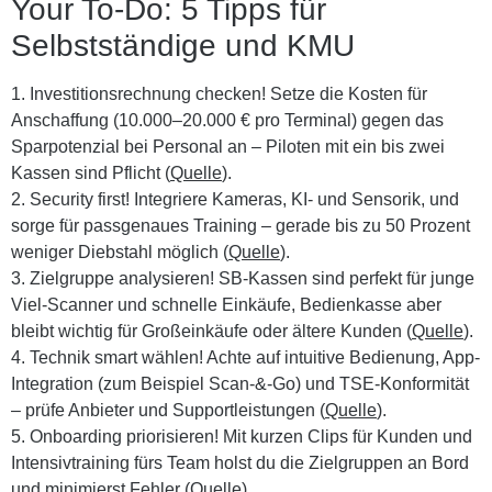
Your To-Do: 5 Tipps für
Selbstständige und KMU
1. Investitionsrechnung checken!
Setze die Kosten für
Anschaffung (10.000–20.000 € pro Terminal) gegen das
Sparpotenzial bei Personal an – Piloten mit ein bis zwei
Kassen sind Pflicht (
Quelle
).
2. Security first!
Integriere Kameras, KI- und Sensorik, und
sorge für passgenaues Training – gerade bis zu 50 Prozent
weniger Diebstahl möglich (
Quelle
).
3. Zielgruppe analysieren!
SB-Kassen sind perfekt für junge
Viel-Scanner und schnelle Einkäufe, Bedienkasse aber
bleibt wichtig für Großeinkäufe oder ältere Kunden (
Quelle
).
4. Technik smart wählen!
Achte auf intuitive Bedienung, App-
Integration (zum Beispiel Scan-&-Go) und TSE-Konformität
– prüfe Anbieter und Supportleistungen (
Quelle
).
5. Onboarding priorisieren!
Mit kurzen Clips für Kunden und
Intensivtraining fürs Team holst du die Zielgruppen an Bord
und minimierst Fehler (
Quelle
).