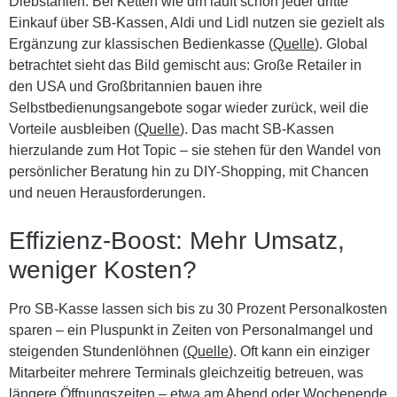
Diebstählen. Bei Ketten wie dm läuft schon jeder dritte
Einkauf über SB-Kassen, Aldi und Lidl nutzen sie gezielt als
Ergänzung zur klassischen Bedienkasse (
Quelle
). Global
betrachtet sieht das Bild gemischt aus: Große Retailer in
den USA und Großbritannien bauen ihre
Selbstbedienungsangebote sogar wieder zurück, weil die
Vorteile ausbleiben (
Quelle
). Das macht SB-Kassen
hierzulande zum Hot Topic – sie stehen für den Wandel von
persönlicher Beratung hin zu DIY-Shopping, mit Chancen
und neuen Herausforderungen.
Effizienz-Boost: Mehr Umsatz,
weniger Kosten?
Pro SB-Kasse lassen sich bis zu 30 Prozent Personalkosten
sparen – ein Pluspunkt in Zeiten von Personalmangel und
steigenden Stundenlöhnen (
Quelle
). Oft kann ein einziger
Mitarbeiter mehrere Terminals gleichzeitig betreuen, was
längere Öffnungszeiten – etwa am Abend oder Wochenende