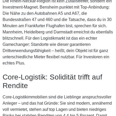
Die Rhein-Neckar-Region ist kein Zufallstreffer, sondern ein
Investment-Magnet. Bensheim punktet mit Top-Anbindung:
Die Nähe zu den Autobahnen A5 und A67, die
Bundesstraßen 47 und 460 und die Tatsache, dass du in 30
Minuten am Frankfurter Flughafen bist, sprechen für sich.
Mannheim, Heidelberg und Darmstadt erreichst du ebenfalls
blitzschnell. Für den Logistikmarkt ist das ein echter
Gamechanger: Standorte wie dieser garantieren
Drittverwendungsfähigkeit – heißt, dein Objekt ist für ganz
unterschiedliche Mieter flexibel nutzbar. Für Investoren ein
echtes Plus.
Core-Logistik: Solidität trifft auf
Rendite
Core-Logistikimmobilien sind die Lieblinge anspruchsvoller
Anleger – und das hat Gründe: Sie sind modern, annähernd
voll vermietet, stehen auf top Lagen und bieten niedriges
Risiko bei stabilen Renditen von
4,4 bis 5 Prozent
. Damit