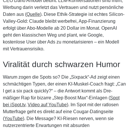
CEO Dario Amodei betont: LLM-Konversationen sind intim,
Werbung darin verletzt das Vertrauen und nutzt persönliche
Daten aus (
Quelle
). Diese Ethik-Strategie ist echtes Silicon-
Valley-Gold: Claude bleibt werbefrei, App-Finanzierung
erfolgt über Abo-Modelle ab 20 Dollar im Monat. OpenAI
geht den klassischen Weg und plant, wie Google,
kostenlose User über Ads zu monetarisieren – ein Modell
mit Vertrauensrisiko.
Viralität durch schwarzen Humor
Warum zogen die Spots so? Die „Sixpack“-Ad zeigt einen
schmächtigen Typen, der einen KI-Muskel-Coach fragt: „Can
I get a six pack quickly?“ – die Antwort kommt als Dre-
mäßiger Rap für bizarre „Step Boost Max“-Einlagen (
Spot
bei iSpot.tv
,
Video auf YouTube
). Im Spot mit der ratlosen
Mutterfrage geht es direkt auf eine Cougar-Datingseite
(
YouTube
). Die Message? KI-Riesen nerven, wenn sie
nutzerzentrierte Erwartungen mit absurden