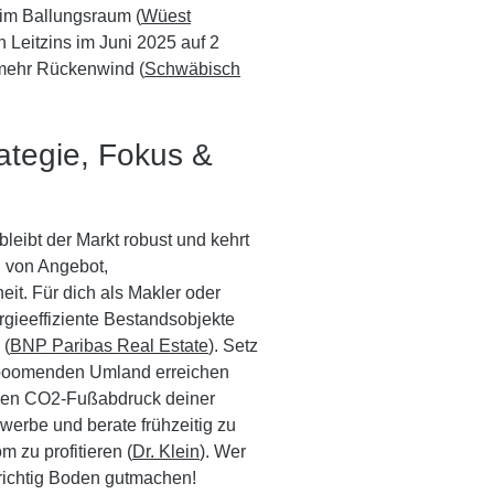
l im Ballungsraum (
Wüest
n Leitzins im Juni 2025 auf 2
 mehr Rückenwind (
Schwäbisch
rategie, Fokus &
eibt der Markt robust und kehrt
 von Angebot,
it. Für dich als Makler oder
rgieeffiziente Bestandsobjekte
 (
BNP Paribas Real Estate
). Setz
m boomenden Umland erreichen
den CO2-Fußabdruck deiner
werbe und berate frühzeitig zu
 zu profitieren (
Dr. Klein
). Wer
t richtig Boden gutmachen!