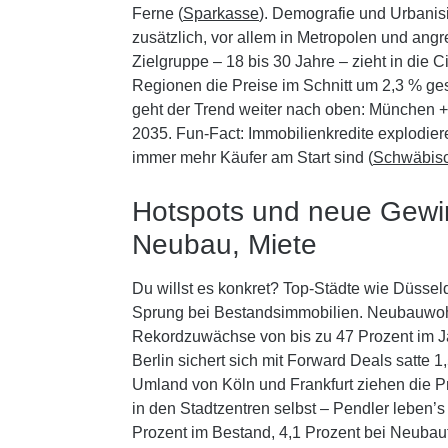
Ferne (
Sparkasse
). Demografie und Urbani
zusätzlich, vor allem in Metropolen und an
Zielgruppe – 18 bis 30 Jahre – zieht in die C
Regionen die Preise im Schnitt um 2,3 % ges
geht der Trend weiter nach oben: München +
2035. Fun-Fact: Immobilienkredite explodier
immer mehr Käufer am Start sind (
Schwäbisc
Hotspots und neue Gewi
Neubau, Miete
Du willst es konkret? Top-Städte wie Düssel
Sprung bei Bestandsimmobilien. Neubauwoh
Rekordzuwächse von bis zu 47 Prozent im Ja
Berlin sichert sich mit Forward Deals satte 1
Umland von Köln und Frankfurt ziehen die Pre
in den Stadtzentren selbst – Pendler leben’s
Prozent im Bestand, 4,1 Prozent bei Neubaut