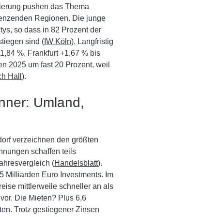
sierung pushen das Thema
grenzenden Regionen. Die junge
itys, so dass in 82 Prozent der
tiegen sind (
IW Köln
). Langfristig
1,84 %, Frankfurt +1,67 % bis
en 2025 um fast 20 Prozent, weil
h Hall
).
nner: Umland,
dorf verzeichnen den größten
nungen schaffen teils
hresvergleich (
Handelsblatt
).
,5 Milliarden Euro Investments. Im
ise mittlerweile schneller an als
 vor. Die Mieten? Plus 6,6
en. Trotz gestiegener Zinsen