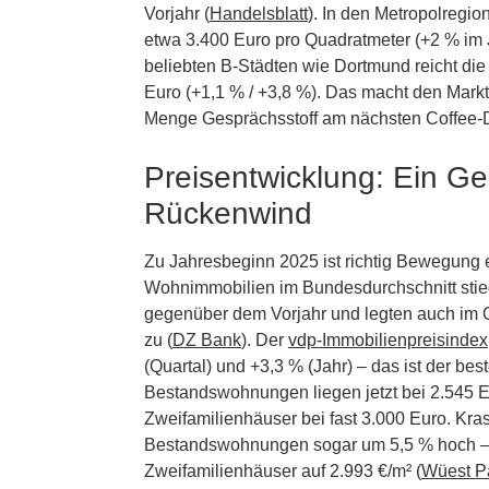
Vorjahr (
Handelsblatt
). In den Metropolregion
etwa 3.400 Euro pro Quadratmeter (+2 % im J
beliebten B-Städten wie Dortmund reicht di
Euro (+1,1 % / +3,8 %). Das macht den Markt
Menge Gesprächsstoff am nächsten Coffee-D
Preisentwicklung: Ein Ge
Rückenwind
Zu Jahresbeginn 2025 ist richtig Bewegung e
Wohnimmobilien im Bundesdurchschnitt stie
gegenüber dem Vorjahr und legten auch im Q
zu (
DZ Bank
). Der
vdp-Immobilienpreisindex
(Quartal) und +3,3 % (Jahr) – das ist der best
Bestandswohnungen liegen jetzt bei 2.545 E
Zweifamilienhäuser bei fast 3.000 Euro. Kras
Bestandswohnungen sogar um 5,5 % hoch – a
Zweifamilienhäuser auf 2.993 €/m² (
Wüest P