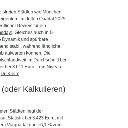
kreisfreien Städten wie München
eigentum im dritten Quartal 2025
utlicher Beweis für ein
eday
). Gleiches auch in B-
e Dynamik und spürbare
end stabil, während ländliche
b aufwarten können. Die
schlandweit im Durchschnitt bei
r bei 3.011 Euro – ein Niveau,
(
Dr. Klein
).
(oder Kalkulieren)
eien Städten liegt der
t Statistik bei 3.423 Euro, mit
em Vorquartal und +6,1 % zum