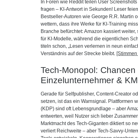
In Foren wie Reddit teilen User Screenshots
fragen – KI-Antwort in Sekunden! Leser feie
Bestseller-Autoren wie George R.R. Martin
wettern, dass ihre Werke für KI-Training mis
Branche befürchtet: Amazon kassiert weiter, 
für KI-Modelle, während die eigentlichen Sch
titeln schon, „Lesen verlernen in neun einfach
Verständnis auf der Strecke bleibt.
[Stimmen
Tech-Monopol: Chancen u
Einzelunternehmer & K
Gerade für Selfpublisher, Content-Creator od
setzen, ist das ein Warnsignal. Plattformen w
(KDP) sind oft Lebensgrundlage – aber Amaz
entwerten, weil Nutzer sich lieber Zusamme
Marktmacht des Tech-Giganten diktiert so neu
verliert Reichweite – aber Tech-Savvy-Unte