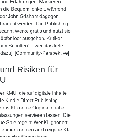
 und Erfahrungen: Markieren –
rn die Bequemlichkeit, während
 oder John Grisham dagegen
sbraucht werden. Die Publishing-
scannt Werke gratis und nutzt sie
öpfer leer ausgehen. Kritiker
en Schritten“ – weil das tiefe
 dazu]
,
[Community-Perspektive]
nd Risiken für
MU
er KMU, die auf digitale Inhalte
ie Kindle Direct Publishing
ons KI könnte Originalinhalte
nfassungen servieren lassen. Die
e Spielregeln: Wer KI ignoriert,
rnehmer könnten auch eigene KI-