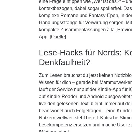
eine Frage eintippen wie „Wer ist das?“ – un
kontextbezogen, dabei sogar spoilerfrei. Das 
komplexe Romane und Fantasy-Epen, in den
Handlungsstränge für Verwirrung sorgen. M
kompakte Zusammenfassungen à la „Previously
App.
[Quelle]
Lese-Hacks für Nerds: K
Denkfaulheit?
Zum Lesen brauchst du jetzt keinen Notizblo
Wissen für dich – gerade bei Mammutwerken 
läuft der Service nur auf der Kindle-App für
auf Kindle-Reader und Android ausgeweitet 
live den gelesenen Text, bleibt immer auf d
beantwortet auch Folgefragen – eine Kunden
Nutzern weltweit steht bereit. Kritische Sti
Lesekompetenz ersetzen und mache User zu
[Weitere Infos]